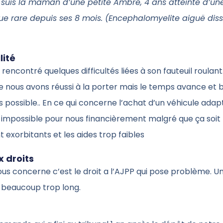
e suis la maman d’une petite Ambre, 4 ans atteinte d’u
ue rare depuis ses 8 mois. (Encephalomyelite aiguë di
lité
rencontré quelques difficultés liées à son fauteuil roulan
e nous avons réussi à la porter mais le temps avance et 
s possible.. En ce qui concerne l’achat d’un véhicule adap
 impossible pour nous financièrement malgré que ça soit 
nt exorbitants et les aides trop faibles
 droits
ous concerne c’est le droit a l’AJPP qui pose problème. Un
 beaucoup trop long.