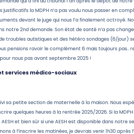
mande qui a fini au tribunal 1 an après le dépôt de notr
 justificatifs la MDPH n’a pas voulu nous passer en comp
uments devant le juge qui nous l’a finalement octroyé. 
ans notre 2nd demande. Son état de santé n’a pas change
de troubles autistiques et des hétéro sondages (6/jour) s
ous pensions ravoir le complément 6 mais toujours pas.. 
l pour nous pas avant septembre 2025 !
 et services médico-sociaux
vi sa petite section de maternelle à la maison. Nous esp
nscrire quelques heures à la rentrée 2025/2026. Si la MDPH
 AESH et bien sûr si une AESH est disponible dans notre sec
ons à l’inscrire les matinées, je devrais venir 1h30 après l