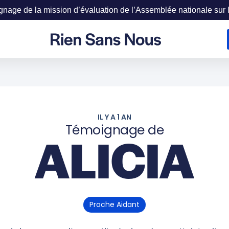
age de la mission d’évaluation de l’Assemblée nationale sur la
IL Y A 1 AN
Témoignage de
ALICIA
Proche Aidant