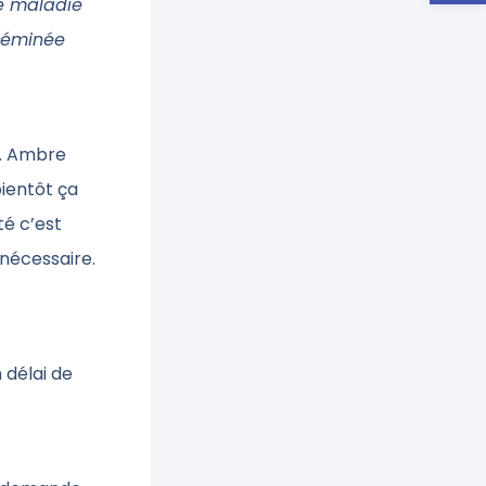
ne maladie
sséminée
t. Ambre
bientôt ça
té c’est
nécessaire.
 délai de