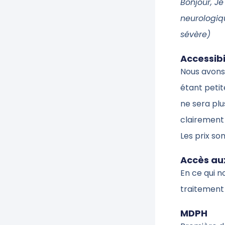
Bonjour, J
neurologiq
sévère)
Accessibi
Nous avons 
étant petit
ne sera plu
clairement
Les prix so
Accès aux
En ce qui n
traitement
MDPH