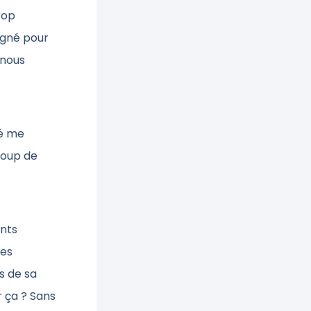
rop
eigné pour
 nous
ré me
coup de
ents
les
s de sa
 ça ? Sans