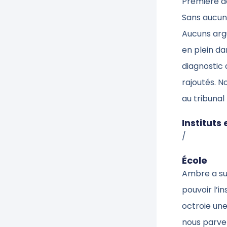
Première de
Sans aucuns
Aucuns arg
en plein d
diagnostic 
rajoutés. N
au tribuna
Instituts
/
École
Ambre a sui
pouvoir l’i
octroie une
nous parven