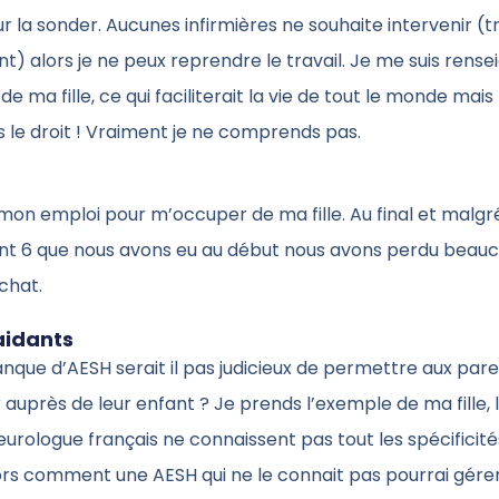
 la sonder. Aucunes infirmières ne souhaite intervenir (t
t) alors je ne peux reprendre le travail. Je me suis rens
de ma fille, ce qui faciliterait la vie de tout le monde mais
 le droit ! Vraiment je ne comprends pas.
 mon emploi pour m’occuper de ma fille. Au final et malg
 6 que nous avons eu au début nous avons perdu beau
chat.
aidants
que d’AESH serait il pas judicieux de permettre aux par
r auprès de leur enfant ? Je prends l’exemple de ma fille, 
eurologue français ne connaissent pas tout les spécificité
ors comment une AESH qui ne le connait pas pourrai gérer