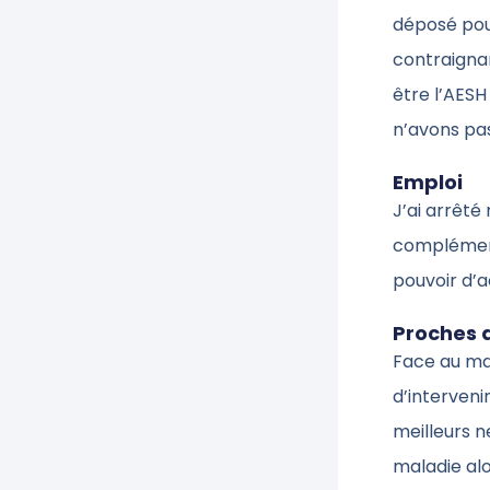
déposé pour
contraignan
être l’AESH 
n’avons pas
Emploi
J’ai arrêté
complément
pouvoir d’a
Proches 
Face au man
d’interveni
meilleurs n
maladie al