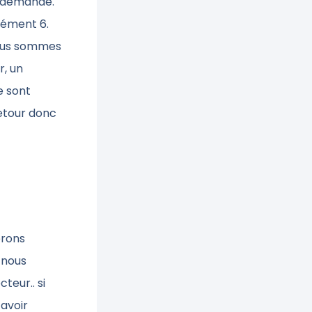
e demande.
lément 6.
Nous sommes
r, un
e sont
retour donc
érons
 nous
teur.. si
’avoir