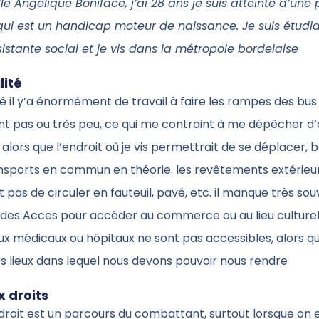
e Angélique Boniface, j’ai 28 ans je suis atteinte d’une 
qui est un handicap moteur de naissance. Je suis étudi
istante social et je vis dans la métropole bordelaise
lité
té il y’a énormément de travail à faire les rampes des bus
nt pas ou très peu, ce qui me contraint à me dépêcher d’
 alors que l’endroit où je vis permettrait de se déplacer,
ansports en commun en théorie. les revêtements extérieu
pas de circuler en fauteuil, pavé, etc. il manque très so
des Acces pour accéder au commerce ou au lieu cultur
eux médicaux ou hôpitaux ne sont pas accessibles, alors q
s lieux dans lequel nous devons pouvoir nous rendre
 droits
droit est un parcours du combattant, surtout lorsque on e