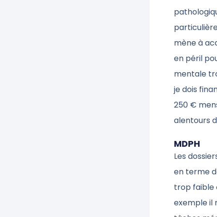
pathologiqu
particulièr
mène à acc
en péril po
mentale tro
je dois fin
250 € mens
alentours d
MDPH
Les dossie
en terme de
trop faible
exemple il 