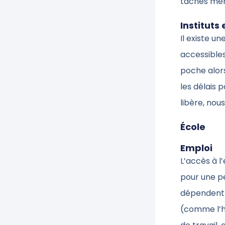
tâches mén
Instituts
Il existe u
accessibles
poche alors
les délais 
libère, nou
École
Emploi
L’accès à l
pour une p
dépendent 
(comme l’h