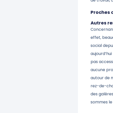
de travail,
Proches 
Autres r
Concernant 
effet, bea
social depu
aujourd’hu
pas accessi
aucune pro
autour de 
rez-de-chau
des galère
sommes le r