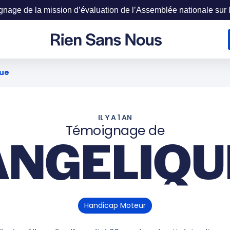
age de la mission d’évaluation de l’Assemblée nationale sur la
que
IL Y A 1 AN
Témoignage de
ANGELIQU
Handicap Moteur