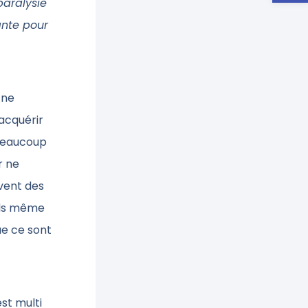
paralysie
ante pour
 ne
acquérir
 beaucoup
r ne
uvent des
els même
ue ce sont
st multi