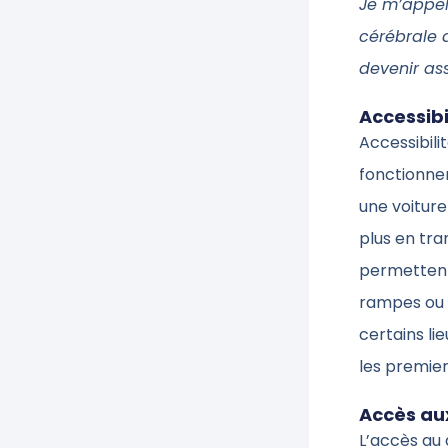
Je m’appell
cérébrale 
devenir ass
Accessibi
Accessibili
fonctionne
une voiture
plus en tr
permettent 
rampes ou 
certains li
les premier
Accès aux
L’accès au 