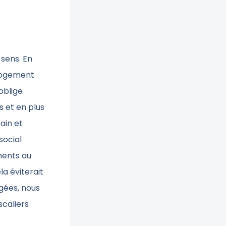
 sens. En
 logement
oblige
 et en plus
ain et
social
ments au
a éviterait
gées, nous
scaliers