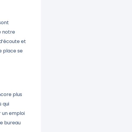
sont
e notre
 d’écoute et
e place se
ncore plus
 qui
r un emploi
de bureau