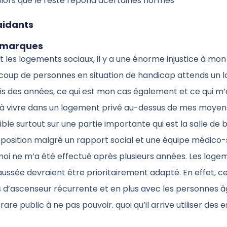
 alors que le reste répond àcertaines normes
aidants
emarques
les logements sociaux, il y a une énorme injustice à mon
ucoup de personnes en situation de handicap attends un
is des années, ce qui est mon cas également et ce qui m’
i à vivre dans un logement privé au-dessus de mes moyens
ble surtout sur une partie importante qui est la salle de b
position malgré un rapport social et une équipe médico-
moi ne m’a été effectué après plusieurs années. Les loge
ssée devraient être prioritairement adapté. En effet, cel
s d’ascenseur récurrente et en plus avec les personnes â
are public à ne pas pouvoir. quoi qu’il arrive utiliser des e