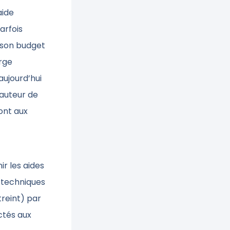
aide
arfois
 son budget
arge
aujourd’hui
hauteur de
ont aux
r les aides
 techniques
treint) par
ctés aux