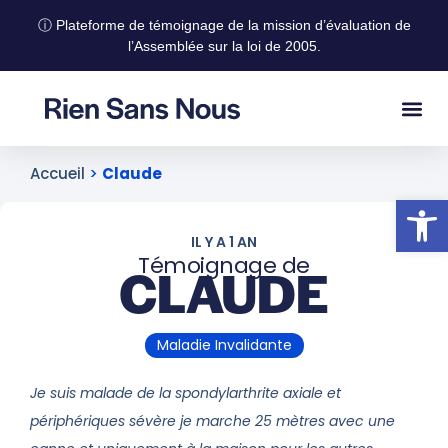
ⓘ Plateforme de témoignage de la mission d’évaluation de
l’Assemblée sur la loi de 2005.
Accueil
>
Claude
Ouvrir la
IL Y A 1 AN
Témoignage de
CLAUDE
Maladie Invalidante
Je suis malade de la spondylarthrite axiale et
périphériques sévère je marche 25 mètres avec une