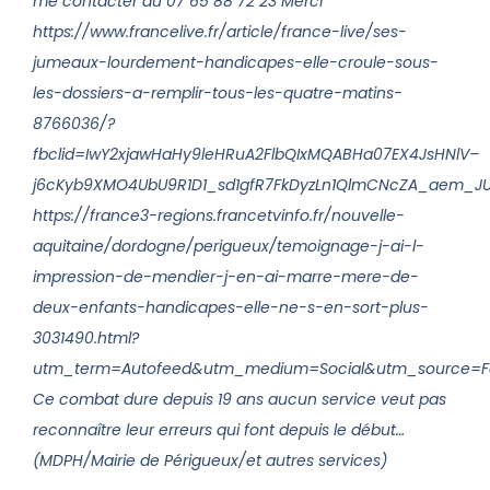
me contacter au 07 65 88 72 23 Merci
https://www.francelive.fr/article/france-live/ses-
jumeaux-lourdement-handicapes-elle-croule-sous-
les-dossiers-a-remplir-tous-les-quatre-matins-
8766036/?
fbclid=IwY2xjawHaHy9leHRuA2FlbQIxMQABHa07EX4JsHNlV–
j6cKyb9XMO4UbU9R1D1_sd1gfR7FkDyzLn1QlmCNcZA_aem_JU
https://france3-regions.francetvinfo.fr/nouvelle-
aquitaine/dordogne/perigueux/temoignage-j-ai-l-
impression-de-mendier-j-en-ai-marre-mere-de-
deux-enfants-handicapes-elle-ne-s-en-sort-plus-
3031490.html?
utm_term=Autofeed&utm_medium=Social&utm_source=F
Ce combat dure depuis 19 ans aucun service veut pas
reconnaître leur erreurs qui font depuis le début…
(MDPH/Mairie de Périgueux/et autres services)