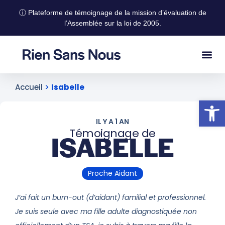
ⓘ Plateforme de témoignage de la mission d’évaluation de
l’Assemblée sur la loi de 2005.
Accueil
>
Isabelle
Ouvrir la
IL Y A 1 AN
Témoignage de
ISABELLE
Proche Aidant
J’ai fait un burn-out (d’aidant) familial et professionnel.
Je suis seule avec ma fille adulte diagnostiquée non