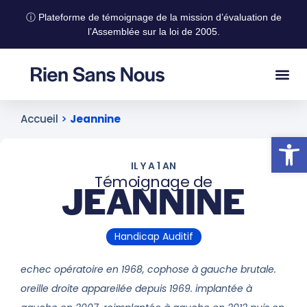
ⓘ Plateforme de témoignage de la mission d’évaluation de
l’Assemblée sur la loi de 2005.
Accueil
>
Jeannine
Ouvrir la
IL Y A 1 AN
Témoignage de
JEANNINE
Handicap Auditif
echec opératoire en 1968, cophose à gauche brutale.
oreille droite appareilée depuis 1969. implantée à