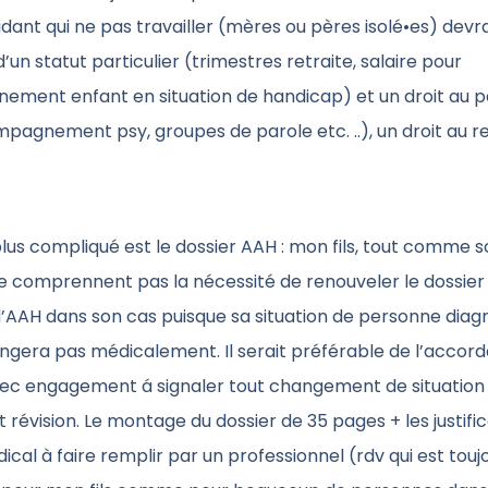
idant qui ne pas travailler (mères ou pères isolé•es) devr
d’un statut particulier (trimestres retraite, salaire pour
ment enfant en situation de handicap) et un droit au p
pagnement psy, groupes de parole etc. ..), un droit au r
 plus compliqué est le dossier AAH : mon fils, tout comme 
e comprennent pas la nécessité de renouveler le dossier
AAH dans son cas puisque sa situation de personne diag
ngera pas médicalement. Il serait préférable de l’accord
vec engagement á signaler tout changement de situation 
 révision. Le montage du dossier de 35 pages + les justifica
ical à faire remplir par un professionnel (rdv qui est touj