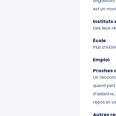
angoissant
est un mom
Instituts
Des lieux r
École
Plus d’AESH.
Emploi
Proches 
Un reconnai
quand pert
d’aidant•e,
repos et v
Autres r