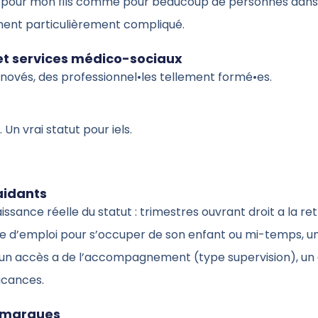
 pour mon fils comme pour beaucoup de personnes dans
ent particulièrement compliqué.
 et services médico-sociaux
énovés, des professionnel•les tellement formé•es.
 Un vrai statut pour iels.
aidants
ssance réelle du statut : trimestres ouvrant droit a la ret
e d’emploi pour s’occuper de son enfant ou mi-temps, un
 un accès a de l’accompagnement (type supervision), un 
acances.
emarques