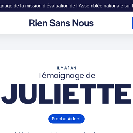
age de la mission d’évaluation de l’Assemblée nationale sur la
e
IL Y A 1 AN
Témoignage de
JULIETTE
Proche Aidant