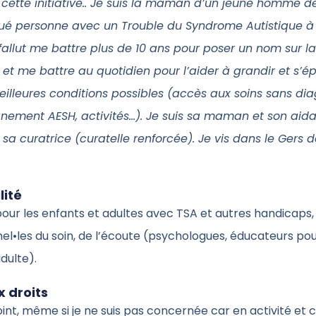
 cette initiative.. Je suis la maman d’un jeune homme d
ué personne avec un Trouble du Syndrome Autistique à 
 fallut me battre plus de 10 ans pour poser un nom sur la
 et me battre au quotidien pour l’aider à grandir et s’é
illeures conditions possibles (accès aux soins sans dia
ment AESH, activités…). Je suis sa maman et son aida
a curatrice (curatelle renforcée). Je vis dans le Gers d
lité
our les enfants et adultes avec TSA et autres handicaps,
el•les du soin, de l’écoute (psychologues, éducateurs po
dulte).
 droits
int, même si je ne suis pas concernée car en activité et 