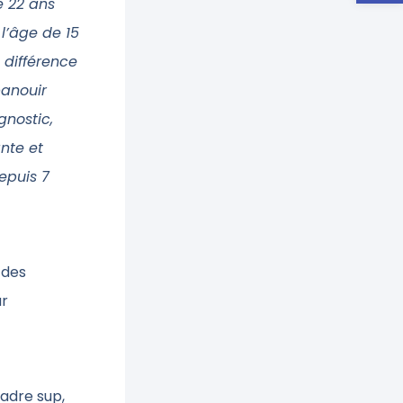
e 22 ans
l’âge de 15
 différence
panouir
gnostic,
nte et
epuis 7
 des
ur
cadre sup,