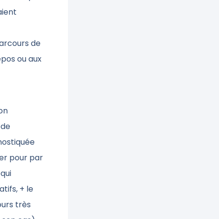
aient
arcours de
epos ou aux
son
 de
nostiquée
er pour par
qui
tifs, + le
ours très