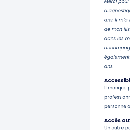
Merci pour
diagnostiq
ans. Il m’a
de mon fils
dans les me
accompagne
également s
ans.
Accessibi
Il manque p
professionn
personne a
Accès aux
Un autre po