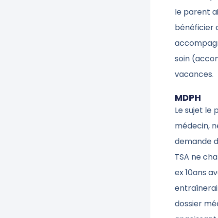
le parent a
bénéficier 
accompagne
soin (accom
vacances.
MDPH
Le sujet le
médecin, n
demande d’
TSA ne cha
ex 10ans a
entraînerait
dossier méd