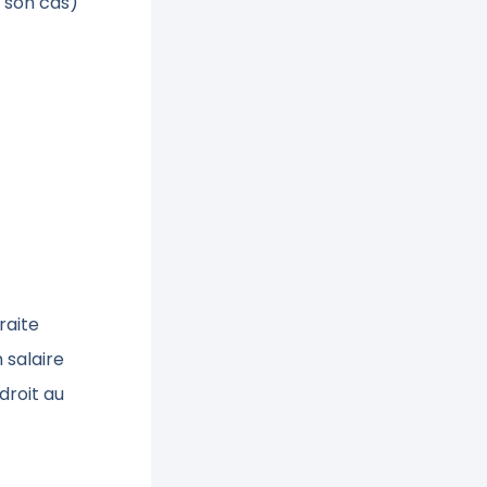
 son cas)
raite
 salaire
droit au