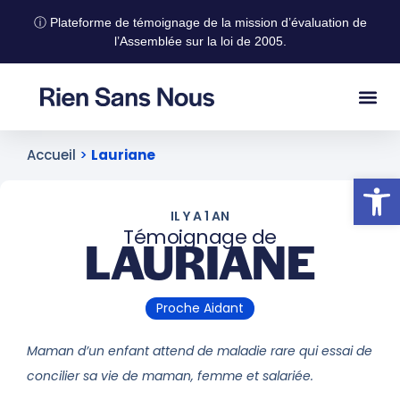
ⓘ Plateforme de témoignage de la mission d’évaluation de
l’Assemblée sur la loi de 2005.
Accueil
>
Lauriane
Ouvrir la
IL Y A 1 AN
Témoignage de
LAURIANE
Proche Aidant
Maman d’un enfant attend de maladie rare qui essai de
concilier sa vie de maman, femme et salariée.