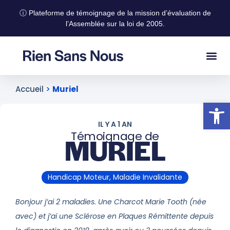
ⓘ Plateforme de témoignage de la mission d’évaluation de
l’Assemblée sur la loi de 2005.
Accueil
>
Muriel
Ouvrir la
IL Y A 1 AN
Témoignage de
MURIEL
Handicap Moteur, Maladie Invalidante
Bonjour j’ai 2 maladies. Une Charcot Marie Tooth (née
avec) et j’ai une Sclérose en Plaques Rémittente depuis