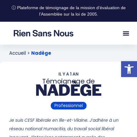
ⓘ Plateforme de témoignage de la mission d’évaluation de
l’Assemblée sur la loi de 2005.
Accueil
>
Nadège
Ouvrir la
IL Y A 1 AN
Témoignage de
NADÈGE
Professionnel
Je suis CESF libérale en Ille-et-Vilaine. J’adhère à un
réseau national Humacitia, du travail social libéral