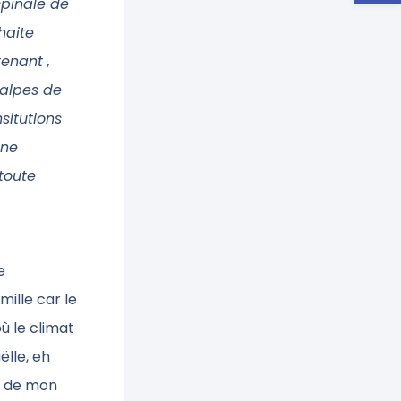
spinale de
haite
enant ,
alpes de
situtions
une
 toute
e
ille car le
ù le climat
ëlle, eh
es de mon