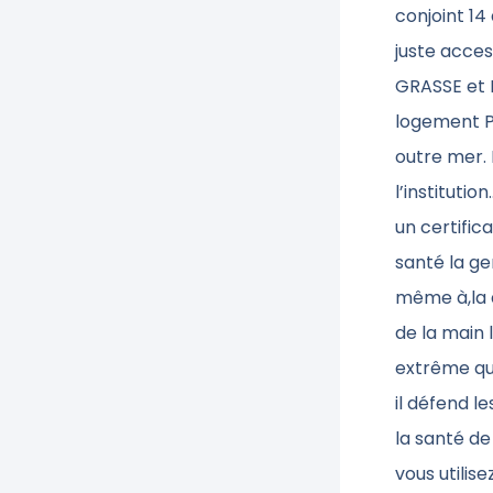
conjoint 14
juste acce
GRASSE et H
logement P
outre mer. 
l’instituti
un certific
santé la g
même à,la d
de la main 
extrême qui
il défend le
la santé de
vous utilis