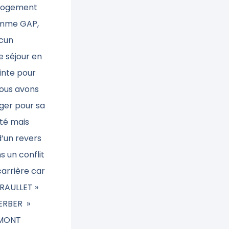
e logement
comme GAP,
ucun
 séjour en
ainte pour
Nous avons
nger pour sa
cté mais
d’un revers
s un conflit
carrière car
 TRAULLET »
GERBER »
DUMONT