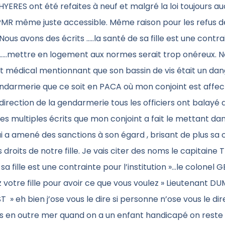
YERES ont été refaites à neuf et malgré la loi toujours a
MR même juste accessible. Même raison pour les refus de
Nous avons des écrits …..la santé de sa fille est une contr
on……mettre en logement aux normes serait trop onéreux. 
at médical mentionnant que son bassin de vis était un da
endarmerie que ce soit en PACA où mon conjoint est affe
irection de la gendarmerie tous les officiers ont balayé 
les multiples écrits que mon conjoint a fait le mettant dan
 a amené des sanctions à son égard , brisant de plus sa 
s droits de notre fille. Je vais citer des noms le capitaine
 sa fille est une contrainte pour l’institution »…le colonel 
ez votre fille pour avoir ce que vous voulez » Lieutenant 
T » eh bien j’ose vous le dire si personne n’ose vous le dir
is en outre mer quand on a un enfant handicapé on reste