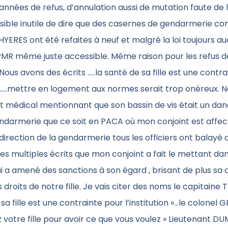
 années de refus, d’annulation aussi de mutation faute d
ssible inutile de dire que des casernes de gendarmerie 
YERES ont été refaites à neuf et malgré la loi toujours a
MR même juste accessible. Même raison pour les refus de
Nous avons des écrits …..la santé de sa fille est une contr
on……mettre en logement aux normes serait trop onéreux. 
at médical mentionnant que son bassin de vis était un da
endarmerie que ce soit en PACA où mon conjoint est affe
irection de la gendarmerie tous les officiers ont balayé 
les multiples écrits que mon conjoint a fait le mettant dan
 a amené des sanctions à son égard , brisant de plus sa 
s droits de notre fille. Je vais citer des noms le capitaine
 sa fille est une contrainte pour l’institution »…le colonel 
ez votre fille pour avoir ce que vous voulez » Lieutenant 