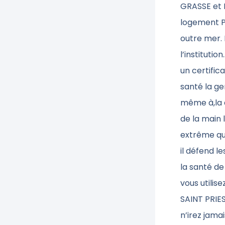
GRASSE et H
logement P
outre mer. 
l’instituti
un certific
santé la g
même à,la d
de la main 
extrême qui
il défend le
la santé de
vous utilis
SAINT PRIES
n’irez jama