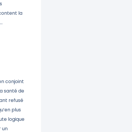
s
content la
….
on conjoint
la santé de
yant refusé
u’en plus
oute logique
r un