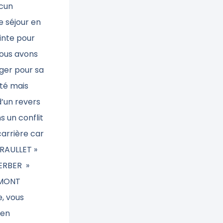
ucun
 séjour en
ainte pour
Nous avons
nger pour sa
cté mais
d’un revers
s un conflit
carrière car
 TRAULLET »
GERBER »
DUMONT
e, vous
 en