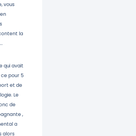
e, vous
 en
s
content la
….
 qui avait
t ce pour 5
port et de
ogie. Le
onc de
pagnante ,
mental a
s alors