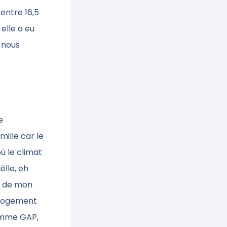
entre 16,5
elle a eu
 nous
e
ille car le
ù le climat
ëlle, eh
es de mon
e logement
comme GAP,