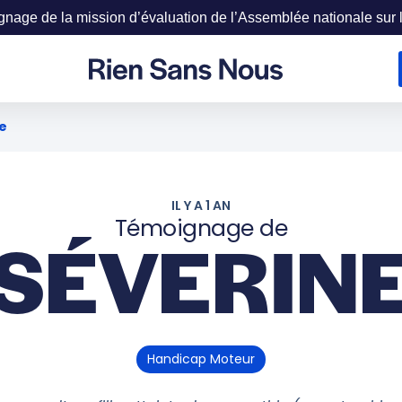
age de la mission d’évaluation de l’Assemblée nationale sur la
e
IL Y A 1 AN
Témoignage de
SÉVERIN
Handicap Moteur