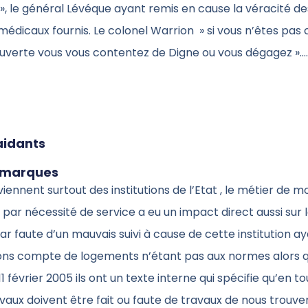
, le général Lévéque ayant remis en cause la véracité de
 médicaux fournis. Le colonel Warrion » si vous n’êtes pas 
ouverte vous vous contentez de Digne ou vous dégagez »…
aidants
emarques
viennent surtout des institutions de l’Etat , le métier de m
é par nécessité de service a eu un impact direct aussi sur 
 car faute d’un mauvais suivi à cause de cette institution a
ons compte de logements n’étant pas aux normes alors q
 11 février 2005 ils ont un texte interne qui spécifie qu’en t
avaux doivent être fait ou faute de travaux de nous trouve