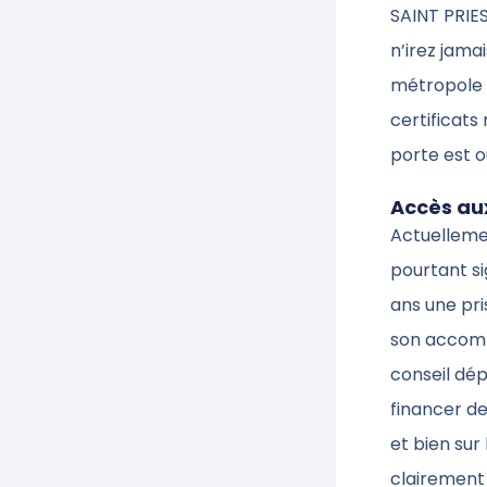
SAINT PRIES
n’irez jama
métropole »
certificats
porte est 
Accès aux
Actuelleme
pourtant si
ans une pri
son accompa
conseil dé
financer d
et bien sur
clairement 