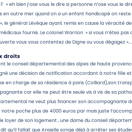
T » eh bien j’ose vous le dire si personne n’ose vous le dir
is en outre mer quand on a un enfant handicapé on reste
, le général Lévéque ayant remis en cause la véracité de
 médicaux fournis. Le colonel Warrion » si vous n’êtes pas 
ouverte vous vous contentez de Digne ou vous dégagez »…
 droits
nt le conseil départemental des alpes de haute provence
gné une décision de notification accordant à notre fille e
se en charge de sa résidence à paris (Colliard),son trans
gnante car elle ne peut être seule vis à vis de sa pathol
partemental ne veut plus financer son accompagnante d
e notre poche plus de 4000 euros par mois juste l’accom
 le loyer de son logement , une dame du conseil départe
dit qu’il fallait que Anaelle songe déjà à arrêter ses étude