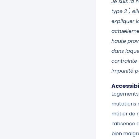
Je suis la
type 2 ) e
expliquer 
actuelleme
haute prove
dans laquel
contrainte 
impunité pa
Accessibi
Logements 
mutations 
métier de m
l’absence d
bien malgré