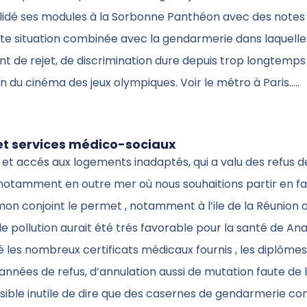
alidé ses modules à la Sorbonne Panthéon avec des notes 
ette situation combinée avec la gendarmerie dans laquelle 
t de rejet, de discrimination dure depuis trop longtemps
 du cinéma des jeux olympiques. Voir le métro à Paris…..
 et services médico-sociaux
et accés aux logements inadaptés, qui a valu des refus d
notamment en outre mer où nous souhaitions partir en fam
on conjoint le permet , notamment à l’ile de la Réunion o
e pollution aurait été trés favorable pour la santé de Ana
 les nombreux certificats médicaux fournis , les diplôm
 années de refus, d’annulation aussi de mutation faute d
ssible inutile de dire que des casernes de gendarmerie 