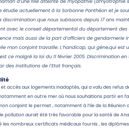
 maman d’une fille atteinte de myopathie (amyotrophie 
lle étudie actuellement à la Sorbonne Panthéon et je sou
la discrimination que nous subissons depuis 17 ans maint
nt avec le conseil départemental du département des 
nce mais aussi de la part d’officiers de gendarmerie in
le mon conjoint travaille. L’handicap, qui gêne,qui est 
est ce malgré la loi du 11 février 2005. Discrimination en
r des institutions de l’Etat français.
lité
et accés aux logements inadaptés, qui a valu des refus d
notamment en outre mer où nous souhaitions partir en fam
on conjoint le permet , notamment à l’ile de la Réunion o
e pollution aurait été trés favorable pour la santé de Ana
 les nombreux certificats médicaux fournis , les diplôm