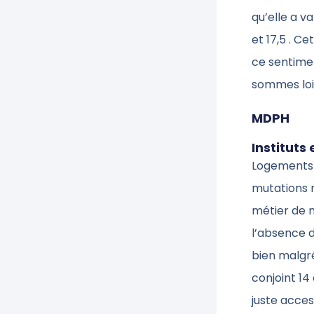
qu’elle a v
et 17,5 . C
ce sentimen
sommes loin
MDPH
Instituts
Logements 
mutations 
métier de m
l’absence d
bien malgré
conjoint 14
juste acce