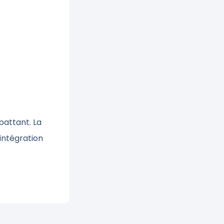
battant. La
’intégration
s