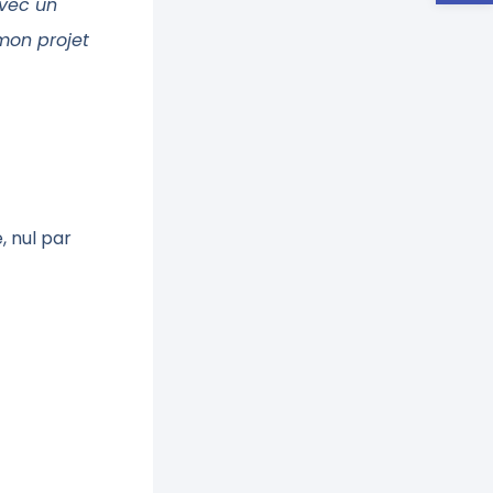
avec un
mon projet
, nul par