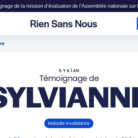
age de la mission d’évaluation de l’Assemblée nationale sur la
ne
IL Y A 1 AN
Témoignage de
SYLVIANN
Maladie Invalidante