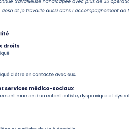
connue travailleuse handicapée avec plus de 35 opérati
s aesh et je travaille aussi dans l accompagnement de f
lité
 droits
iqué
iqué d être en contacte avec eux.
 et services médico-sociaux
alement maman d un enfant autiste, dyspraxique et dyscal