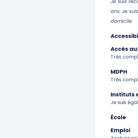
Je suis re
ans. Je sui
domicile
Accessibi
Accès aux
Très compl
MDPH
Très compl
Instituts
Je suis ég
École
Emploi